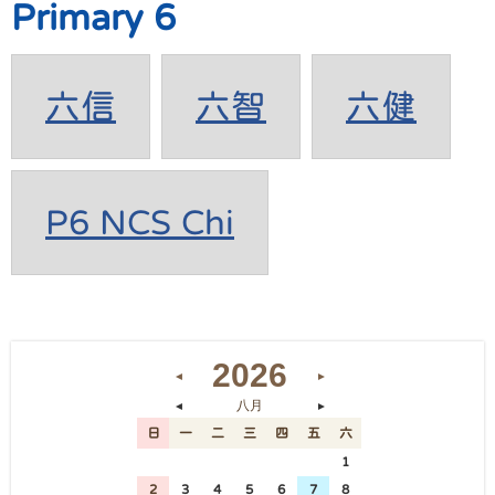
Primary 6
六信
六智
六健
P6 NCS Chi
2026
◄
►
八月
◄
►
日
一
二
三
四
五
六
26
27
28
29
30
31
1
2
3
4
5
6
7
8