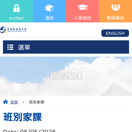
e-class
通告
入學資訊
數碼學習
ENGLISH
選單
班別家課
首頁
>
班別家課
班別家課
Date:
05/05/2026