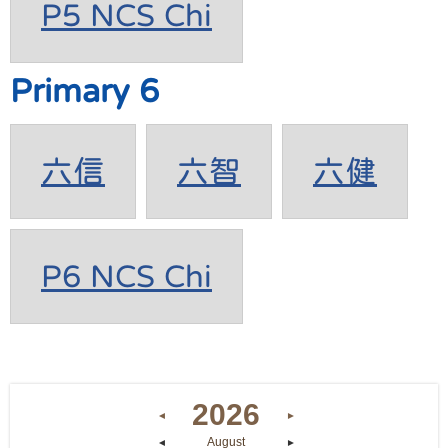
P5 NCS Chi
Primary 6
六信
六智
六健
P6 NCS Chi
2026
◄
►
August
◄
►