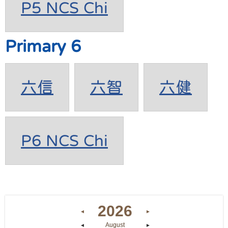
P5 NCS Chi
Primary 6
六信
六智
六健
P6 NCS Chi
2026
◄
►
August
◄
►