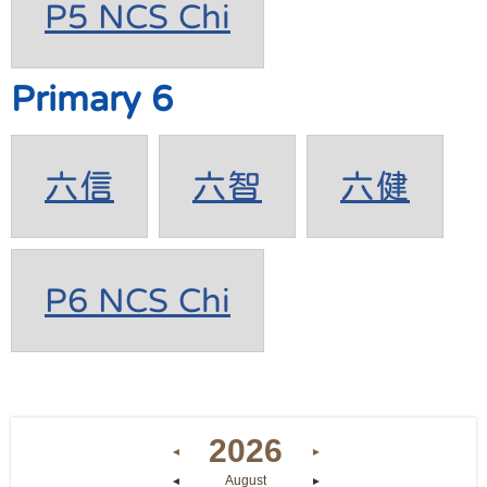
P5 NCS Chi
Primary 6
六信
六智
六健
P6 NCS Chi
2026
◄
►
August
◄
►