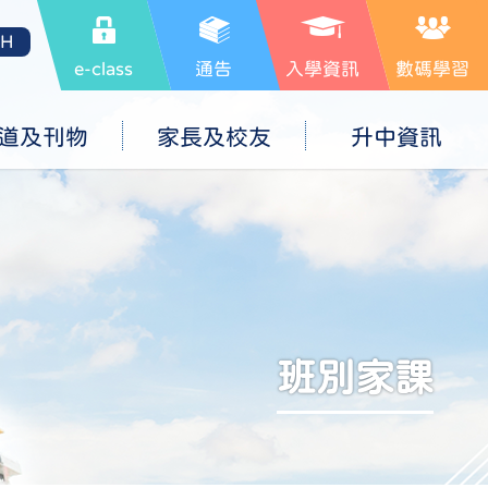
SH
e-class
通告
入學資訊
數碼學習
道及刊物
家長及校友
升中資訊
班別家課