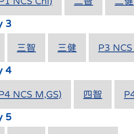
1 NCS Chi)
二智
二健
y 3
三智
三健
P3 NCS 
y 4
4 NCS M,GS)
四智
P
y 5