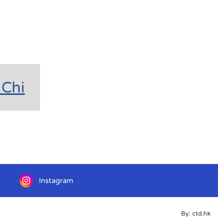
Chi
Instagram
By: ctd.hk