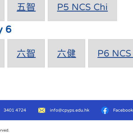
五智
P5 NCS Chi
y 6
六智
六健
P6 NCS 
3401 4724
info@cpyps.edu.hk
Facebook
erved.