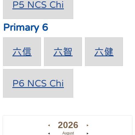
P5 NCS Chi
Primary 6
六信
六智
六健
P6 NCS Chi
2026
◄
►
August
◄
►