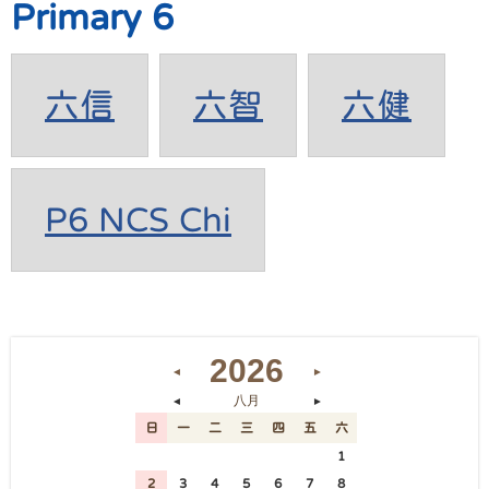
Primary 6
六信
六智
六健
P6 NCS Chi
2026
◄
►
八月
◄
►
日
一
二
三
四
五
六
26
27
28
29
30
31
1
2
3
4
5
6
7
8