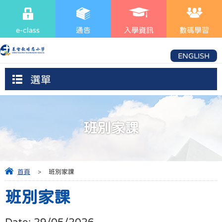
e-class
通告
入學資訊
數碼學習
ENGLISH
選單
班別家課
首頁
>
班別家課
班別家課
Date:
29/05/2026