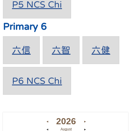
P5 NCS Chi
Primary 6
六信
六智
六健
P6 NCS Chi
2026
◄
►
August
◄
►